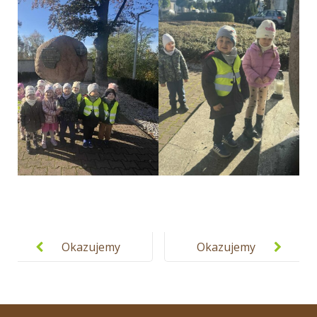
Post
navigation
Okazujemy
Okazujemy
szacunek
szacunek
miejscom
miejscom
pamięci
pamięci