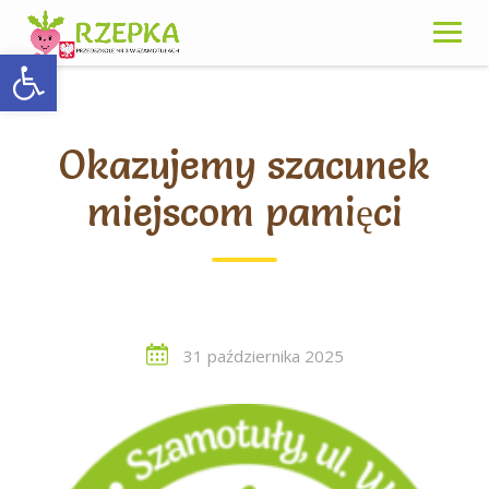
Skip
to
Otwórz pasek narzędzi
content
Okazujemy szacunek
miejscom pamięci
31 października 2025